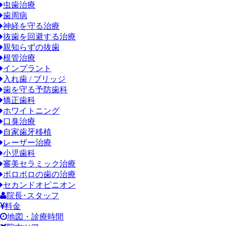
虫歯治療
歯周病
神経を守る治療
抜歯を回避する治療
親知らずの抜歯
根管治療
インプラント
入れ歯 / ブリッジ
歯を守る予防歯科
矯正歯科
ホワイトニング
口臭治療
自家歯牙移植
レーザー治療
小児歯科
審美セラミック治療
ボロボロの歯の治療
セカンドオピニオン
院長･スタッフ
料金
地図・診療時間