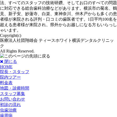
法、すべてのスタッフの技術研鑽、そしてお口のすべての問題
に対応できる総合歯科治療などがあります。横浜市の菊名、鶴
見、新子安、妙蓮寺、白楽、東神奈川、仲木戸からも多くの患
者様が来院される評判・口コミの歯医者です。1日平均100名を
超える患者様が来院され、県外からお越しになる方もいらっし
ゃいます。
Copyright(c)
医療法人社団翔雄会 ティースホワイト横浜デンタルクリニッ
ク
All Rights Reserved.
閉じる
HOME
院長・スタッフ
院内ツアー
料金表
地図・診療時間
スタッフ募集
お問い合わせ
初診の流れ
虫歯治療
歯周病