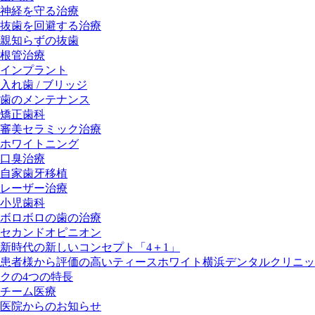
神経を守る治療
抜歯を回避する治療
親知らずの抜歯
根管治療
インプラント
入れ歯 / ブリッジ
歯のメンテナンス
矯正歯科
審美セラミック治療
ホワイトニング
口臭治療
自家歯牙移植
レーザー治療
小児歯科
ボロボロの歯の治療
セカンドオピニオン
新時代の新しいコンセプト「4＋1」
患者様から評価の高いティースホワイト横浜デンタルクリニッ
クの4つの特長
チーム医療
医院からのお知らせ