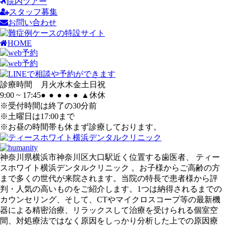
院内ツアー
スタッフ募集
お問い合わせ
HOME
診療時間
月
火
水
木
金
土
日
祝
9:00 ~ 17:45
●
●
●
●
●
▲
休
休
※受付時間は終了の30分前
※土曜日は17:00まで
※お昼の時間帯も休まず診療しております。
神奈川県横浜市神奈川区大口駅近く位置する歯医者、 ティー
スホワイト横浜デンタルクリニック 。お子様からご高齢の方
まで多くの世代が来院されます。当院の特長で患者様から評
判・人気の高いものをご紹介します。1つは納得されるまでの
カウンセリング、そして、CTやマイクロスコープ等の最新機
器による精密治療、リラックスして治療を受けられる個室空
間、対処療法ではなく原因をしっかり分析した上での原因療