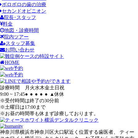
ボロボロの歯の治療
セカンドオピニオン
院長･スタッフ
料金
地図・診療時間
院内ツアー
スタッフ募集
お問い合わせ
HOME
診療時間
月
火
水
木
金
土
日
祝
9:00 ~ 17:45
●
●
●
●
●
▲
休
休
※受付時間は終了の30分前
※土曜日は17:00まで
※お昼の時間帯も休まず診療しております。
神奈川県横浜市神奈川区大口駅近く位置する歯医者、 ティー