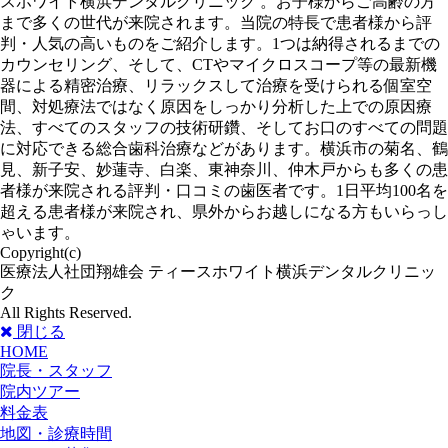
スホワイト横浜デンタルクリニック 。お子様からご高齢の方
まで多くの世代が来院されます。当院の特長で患者様から評
判・人気の高いものをご紹介します。1つは納得されるまでの
カウンセリング、そして、CTやマイクロスコープ等の最新機
器による精密治療、リラックスして治療を受けられる個室空
間、対処療法ではなく原因をしっかり分析した上での原因療
法、すべてのスタッフの技術研鑽、そしてお口のすべての問題
に対応できる総合歯科治療などがあります。横浜市の菊名、鶴
見、新子安、妙蓮寺、白楽、東神奈川、仲木戸からも多くの患
者様が来院される評判・口コミの歯医者です。1日平均100名を
超える患者様が来院され、県外からお越しになる方もいらっし
ゃいます。
Copyright(c)
医療法人社団翔雄会 ティースホワイト横浜デンタルクリニッ
ク
All Rights Reserved.
閉じる
HOME
院長・スタッフ
院内ツアー
料金表
地図・診療時間