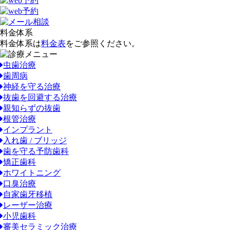
料金体系
料金体系は
料金表
をご参照ください。
虫歯治療
歯周病
神経を守る治療
抜歯を回避する治療
親知らずの抜歯
根管治療
インプラント
入れ歯 / ブリッジ
歯を守る予防歯科
矯正歯科
ホワイトニング
口臭治療
自家歯牙移植
レーザー治療
小児歯科
審美セラミック治療