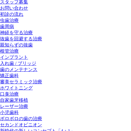
スタッフ募集
お問い合わせ
初診の流れ
虫歯治療
歯周病
神経を守る治療
抜歯を回避する治療
親知らずの抜歯
根管治療
インプラント
入れ歯 / ブリッジ
歯のメンテナンス
矯正歯科
審美セラミック治療
ホワイトニング
口臭治療
自家歯牙移植
レーザー治療
小児歯科
ボロボロの歯の治療
セカンドオピニオン
新時代の新しいコンセプト「4＋1」