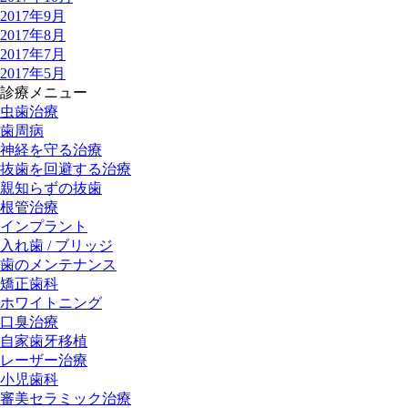
2017年9月
2017年8月
2017年7月
2017年5月
診療メニュー
虫歯治療
歯周病
神経を守る治療
抜歯を回避する治療
親知らずの抜歯
根管治療
インプラント
入れ歯 / ブリッジ
歯のメンテナンス
矯正歯科
ホワイトニング
口臭治療
自家歯牙移植
レーザー治療
小児歯科
審美セラミック治療