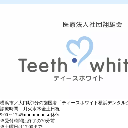
横浜市／大口駅1分の歯医者「ティースホワイト横浜デンタル
診療時間
月
火
水
木
金
土
日
祝
9:00 ~ 17:45
●
●
●
●
●
▲
休
休
※受付時間は終了の30分前
※土曜日は17:00まで