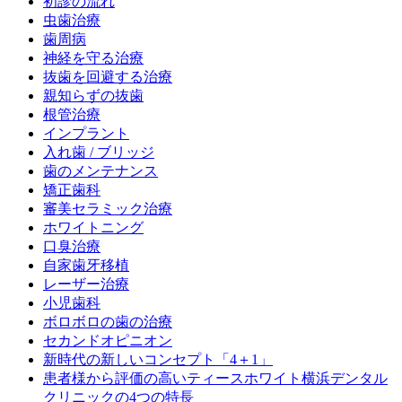
初診の流れ
虫歯治療
歯周病
神経を守る治療
抜歯を回避する治療
親知らずの抜歯
根管治療
インプラント
入れ歯 / ブリッジ
歯のメンテナンス
矯正歯科
審美セラミック治療
ホワイトニング
口臭治療
自家歯牙移植
レーザー治療
小児歯科
ボロボロの歯の治療
セカンドオピニオン
新時代の新しいコンセプト「4＋1」
患者様から評価の高いティースホワイト横浜デンタル
クリニックの4つの特長