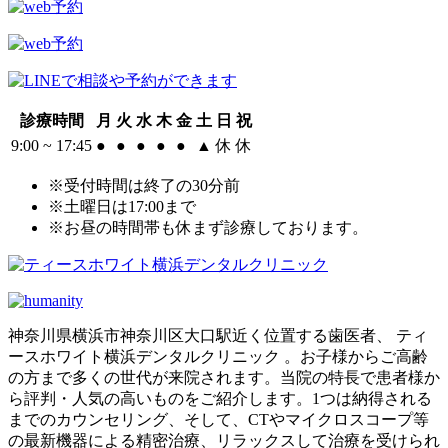
診療時間
月
火
水
木
金
土
日
祝
9:00 ~ 17:45
●
●
●
●
●
▲
休
休
※受付時間は終了の30分前
※土曜日は17:00まで
※お昼の時間帯も休まず診療しております。
神奈川県横浜市神奈川区大口駅近く位置する歯医者、 ティ
ースホワイト横浜デンタルクリニック 。お子様からご高齢
の方まで多くの世代が来院されます。当院の特長で患者様か
ら評判・人気の高いものをご紹介します。1つは納得される
までのカウンセリング、そして、CTやマイクロスコープ等
の最新機器による精密治療、リラックスして治療を受けられ