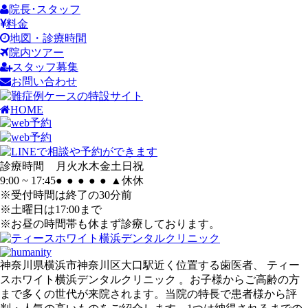
院長･スタッフ
料金
地図・診療時間
院内ツアー
スタッフ募集
お問い合わせ
HOME
診療時間
月
火
水
木
金
土
日
祝
9:00 ~ 17:45
●
●
●
●
●
▲
休
休
※受付時間は終了の30分前
※土曜日は17:00まで
※お昼の時間帯も休まず診療しております。
神奈川県横浜市神奈川区大口駅近く位置する歯医者、 ティー
スホワイト横浜デンタルクリニック 。お子様からご高齢の方
まで多くの世代が来院されます。当院の特長で患者様から評