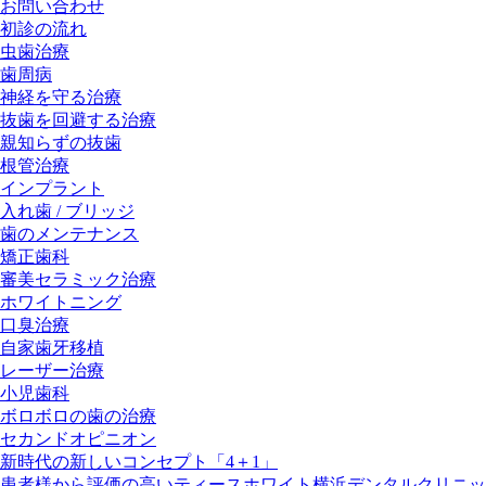
お問い合わせ
初診の流れ
虫歯治療
歯周病
神経を守る治療
抜歯を回避する治療
親知らずの抜歯
根管治療
インプラント
入れ歯 / ブリッジ
歯のメンテナンス
矯正歯科
審美セラミック治療
ホワイトニング
口臭治療
自家歯牙移植
レーザー治療
小児歯科
ボロボロの歯の治療
セカンドオピニオン
新時代の新しいコンセプト「4＋1」
患者様から評価の高いティースホワイト横浜デンタルクリニッ