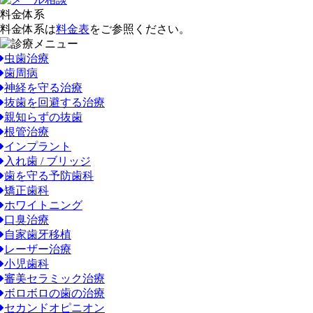
料金体系
料金体系は
料金表
をご参照ください。
虫歯治療
歯周病
神経を守る治療
抜歯を回避する治療
親知らずの抜歯
根管治療
インプラント
入れ歯 / ブリッジ
歯を守る予防歯科
矯正歯科
ホワイトニング
口臭治療
自家歯牙移植
レーザー治療
小児歯科
審美セラミック治療
ボロボロの歯の治療
セカンドオピニオン