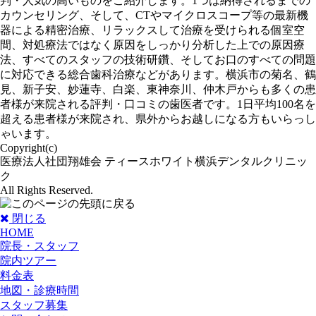
判・人気の高いものをご紹介します。1つは納得されるまでの
カウンセリング、そして、CTやマイクロスコープ等の最新機
器による精密治療、リラックスして治療を受けられる個室空
間、対処療法ではなく原因をしっかり分析した上での原因療
法、すべてのスタッフの技術研鑽、そしてお口のすべての問題
に対応できる総合歯科治療などがあります。横浜市の菊名、鶴
見、新子安、妙蓮寺、白楽、東神奈川、仲木戸からも多くの患
者様が来院される評判・口コミの歯医者です。1日平均100名を
超える患者様が来院され、県外からお越しになる方もいらっし
ゃいます。
Copyright(c)
医療法人社団翔雄会 ティースホワイト横浜デンタルクリニッ
ク
All Rights Reserved.
閉じる
HOME
院長・スタッフ
院内ツアー
料金表
地図・診療時間
スタッフ募集