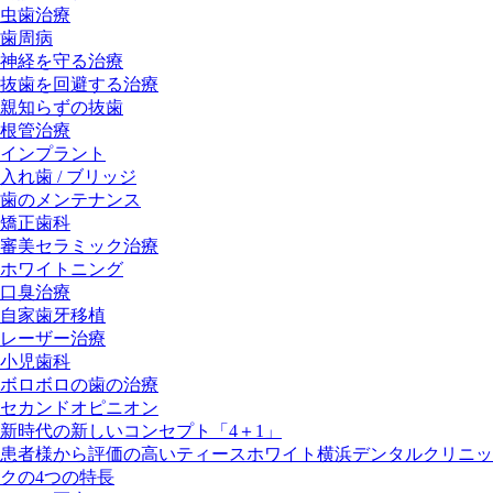
虫歯治療
歯周病
神経を守る治療
抜歯を回避する治療
親知らずの抜歯
根管治療
インプラント
入れ歯 / ブリッジ
歯のメンテナンス
矯正歯科
審美セラミック治療
ホワイトニング
口臭治療
自家歯牙移植
レーザー治療
小児歯科
ボロボロの歯の治療
セカンドオピニオン
新時代の新しいコンセプト「4＋1」
患者様から評価の高いティースホワイト横浜デンタルクリニッ
クの4つの特長