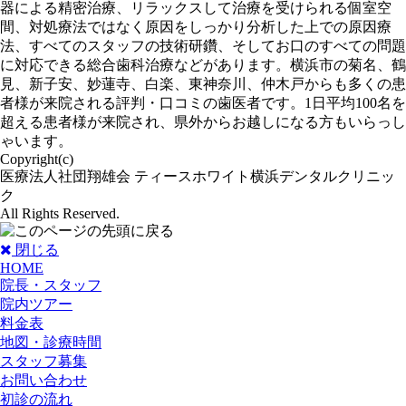
器による精密治療、リラックスして治療を受けられる個室空
間、対処療法ではなく原因をしっかり分析した上での原因療
法、すべてのスタッフの技術研鑽、そしてお口のすべての問題
に対応できる総合歯科治療などがあります。横浜市の菊名、鶴
見、新子安、妙蓮寺、白楽、東神奈川、仲木戸からも多くの患
者様が来院される評判・口コミの歯医者です。1日平均100名を
超える患者様が来院され、県外からお越しになる方もいらっし
ゃいます。
Copyright(c)
医療法人社団翔雄会 ティースホワイト横浜デンタルクリニッ
ク
All Rights Reserved.
閉じる
HOME
院長・スタッフ
院内ツアー
料金表
地図・診療時間
スタッフ募集
お問い合わせ
初診の流れ