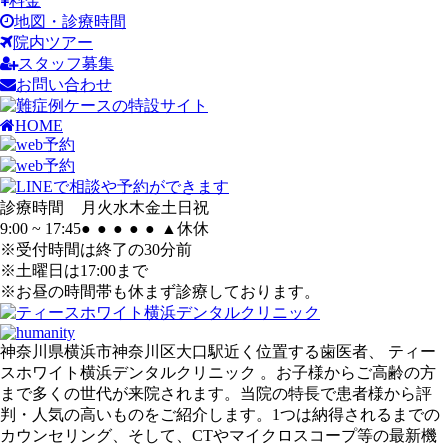
料金
地図・診療時間
院内ツアー
スタッフ募集
お問い合わせ
HOME
診療時間
月
火
水
木
金
土
日
祝
9:00 ~ 17:45
●
●
●
●
●
▲
休
休
※受付時間は終了の30分前
※土曜日は17:00まで
※お昼の時間帯も休まず診療しております。
神奈川県横浜市神奈川区大口駅近く位置する歯医者、 ティー
スホワイト横浜デンタルクリニック 。お子様からご高齢の方
まで多くの世代が来院されます。当院の特長で患者様から評
判・人気の高いものをご紹介します。1つは納得されるまでの
カウンセリング、そして、CTやマイクロスコープ等の最新機