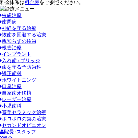
料金体系は
料金表
をご参照ください。
虫歯治療
歯周病
神経を守る治療
抜歯を回避する治療
親知らずの抜歯
根管治療
インプラント
入れ歯 / ブリッジ
歯を守る予防歯科
矯正歯科
ホワイトニング
口臭治療
自家歯牙移植
レーザー治療
小児歯科
審美セラミック治療
ボロボロの歯の治療
セカンドオピニオン
院長･スタッフ