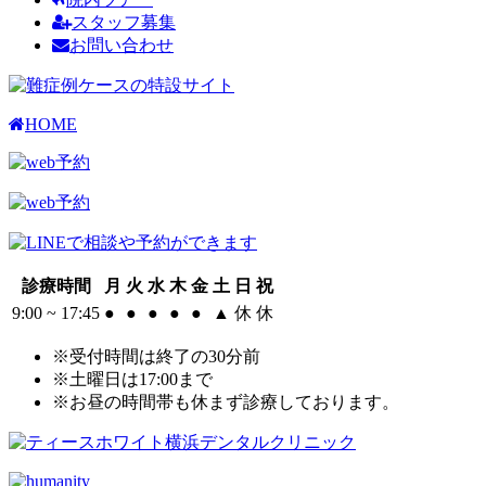
スタッフ募集
お問い合わせ
HOME
診療時間
月
火
水
木
金
土
日
祝
9:00 ~ 17:45
●
●
●
●
●
▲
休
休
※受付時間は終了の30分前
※土曜日は17:00まで
※お昼の時間帯も休まず診療しております。