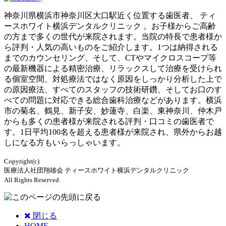
神奈川県横浜市神奈川区大口駅近く位置する歯医者、 ティ
ースホワイト横浜デンタルクリニック 。お子様からご高齢
の方まで多くの世代が来院されます。当院の特長で患者様か
ら評判・人気の高いものをご紹介します。1つは納得される
までのカウンセリング、そして、CTやマイクロスコープ等
の最新機器による精密治療、リラックスして治療を受けられ
る個室空間、対処療法ではなく原因をしっかり分析した上で
の原因療法、すべてのスタッフの技術研鑽、そしてお口のす
べての問題に対応できる総合歯科治療などがあります。横浜
市の菊名、鶴見、新子安、妙蓮寺、白楽、東神奈川、仲木戸
からも多くの患者様が来院される評判・口コミの歯医者で
す。1日平均100名を超える患者様が来院され、県外からお越
しになる方もいらっしゃいます。
Copyright(c)
医療法人社団翔雄会 ティースホワイト横浜デンタルクリニック
All Rights Reserved.
閉じる
HOME