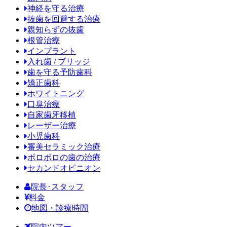
神経を守る治療
抜歯を回避する治療
親知らずの抜歯
根管治療
インプラント
入れ歯 / ブリッジ
歯を守る予防歯科
矯正歯科
ホワイトニング
口臭治療
自家歯牙移植
レーザー治療
小児歯科
審美セラミック治療
ボロボロの歯の治療
セカンドオピニオン
院長･スタッフ
料金
地図・診療時間
院内ツアー