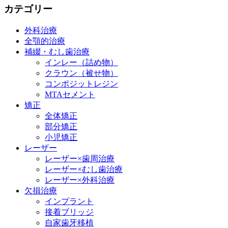
カテゴリー
外科治療
全顎的治療
補綴・むし歯治療
インレー（詰め物）
クラウン（被せ物）
コンポジットレジン
MTAセメント
矯正
全体矯正
部分矯正
小児矯正
レーザー
レーザー×歯周治療
レーザー×むし歯治療
レーザー×外科治療
欠損治療
インプラント
接着ブリッジ
自家歯牙移植