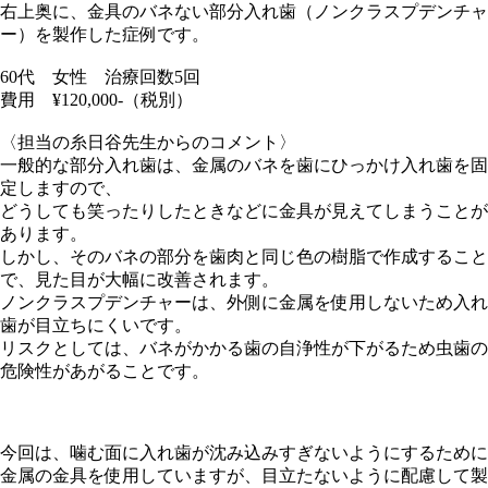
右上奥に、金具のバネない部分入れ歯（ノンクラスプデンチャ
ー）を製作した症例です。
60代 女性 治療回数5回
費用 ¥120,000-（税別）
〈担当の糸日谷先生からのコメント〉
一般的な部分入れ歯は、金属のバネを歯にひっかけ入れ歯を固
定しますので、
どうしても笑ったりしたときなどに金具が見えてしまうことが
あります。
しかし、そのバネの部分を歯肉と同じ色の樹脂で作成すること
で、見た目が大幅に改善されます。
ノンクラスプデンチャーは、外側に金属を使用しないため入れ
歯が目立ちにくいです。
リスクとしては、バネがかかる歯の自浄性が下がるため虫歯の
危険性があがることです。
今回は、噛む面に入れ歯が沈み込みすぎないようにするために
金属の金具を使用していますが、目立たないように配慮して製