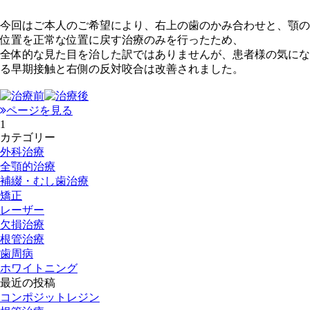
今回はご本人のご希望により、右上の歯のかみ合わせと、顎の
位置を正常な位置に戻す治療のみを行ったため、
全体的な見た目を治した訳ではありませんが、患者様の気にな
る早期接触と右側の反対咬合は改善されました。
ページを見る
1
カテゴリー
外科治療
全顎的治療
補綴・むし歯治療
矯正
レーザー
欠損治療
根管治療
歯周病
ホワイトニング
最近の投稿
コンポジットレジン