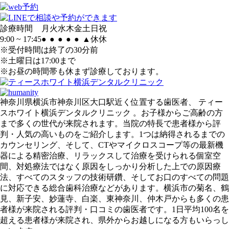
診療時間
月
火
水
木
金
土
日
祝
9:00 ~ 17:45
●
●
●
●
●
▲
休
休
※受付時間は終了の30分前
※土曜日は17:00まで
※お昼の時間帯も休まず診療しております。
神奈川県横浜市神奈川区大口駅近く位置する歯医者、 ティー
スホワイト横浜デンタルクリニック 。お子様からご高齢の方
まで多くの世代が来院されます。当院の特長で患者様から評
判・人気の高いものをご紹介します。1つは納得されるまでの
カウンセリング、そして、CTやマイクロスコープ等の最新機
器による精密治療、リラックスして治療を受けられる個室空
間、対処療法ではなく原因をしっかり分析した上での原因療
法、すべてのスタッフの技術研鑽、そしてお口のすべての問題
に対応できる総合歯科治療などがあります。横浜市の菊名、鶴
見、新子安、妙蓮寺、白楽、東神奈川、仲木戸からも多くの患
者様が来院される評判・口コミの歯医者です。1日平均100名を
超える患者様が来院され、県外からお越しになる方もいらっし