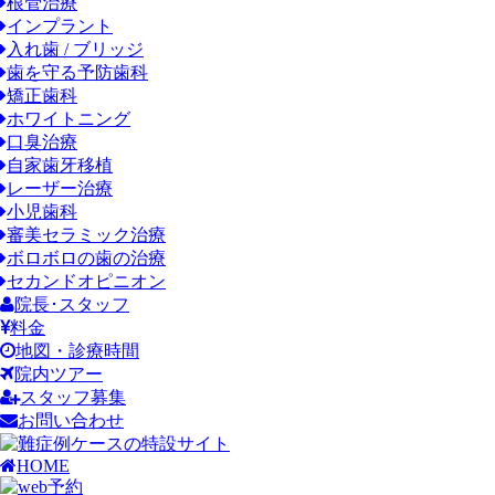
根管治療
インプラント
入れ歯 / ブリッジ
歯を守る予防歯科
矯正歯科
ホワイトニング
口臭治療
自家歯牙移植
レーザー治療
小児歯科
審美セラミック治療
ボロボロの歯の治療
セカンドオピニオン
院長･スタッフ
料金
地図・診療時間
院内ツアー
スタッフ募集
お問い合わせ
HOME