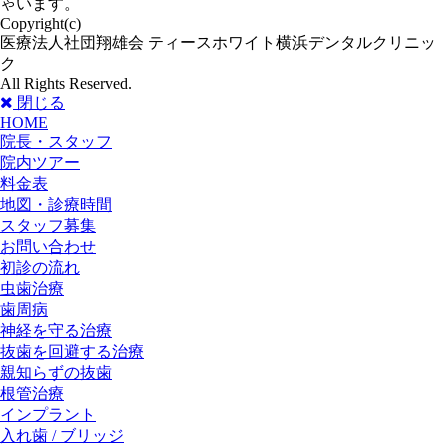
ゃいます。
Copyright(c)
医療法人社団翔雄会 ティースホワイト横浜デンタルクリニッ
ク
All Rights Reserved.
閉じる
HOME
院長・スタッフ
院内ツアー
料金表
地図・診療時間
スタッフ募集
お問い合わせ
初診の流れ
虫歯治療
歯周病
神経を守る治療
抜歯を回避する治療
親知らずの抜歯
根管治療
インプラント
入れ歯 / ブリッジ