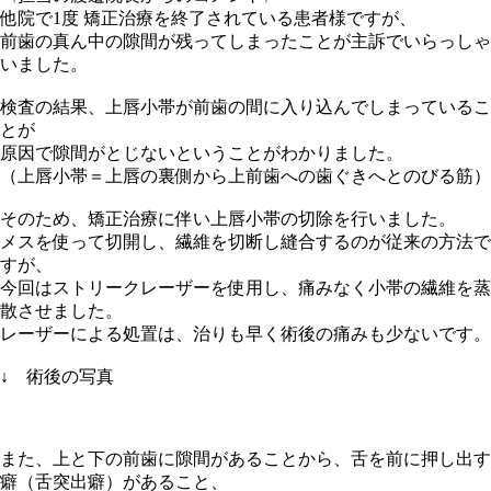
他院で1度 矯正治療を終了されている患者様ですが、
前歯の真ん中の隙間が残ってしまったことが主訴でいらっしゃ
いました。
検査の結果、上唇小帯が前歯の間に入り込んでしまっているこ
とが
原因で隙間がとじないということがわかりました。
（上唇小帯＝上唇の裏側から上前歯への歯ぐきへとのびる筋）
そのため、矯正治療に伴い上唇小帯の切除を行いました。
メスを使って切開し、繊維を切断し縫合するのが従来の方法で
すが、
今回はストリークレーザーを使用し、痛みなく小帯の繊維を蒸
散させました。
レーザーによる処置は、治りも早く術後の痛みも少ないです。
↓ 術後の写真
また、上と下の前歯に隙間があることから、舌を前に押し出す
癖（舌突出癖）があること、