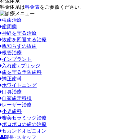
料金体系
料金体系は
料金表
をご参照ください。
虫歯治療
歯周病
神経を守る治療
抜歯を回避する治療
親知らずの抜歯
根管治療
インプラント
入れ歯 / ブリッジ
歯を守る予防歯科
矯正歯科
ホワイトニング
口臭治療
自家歯牙移植
レーザー治療
小児歯科
審美セラミック治療
ボロボロの歯の治療
セカンドオピニオン
院長･スタッフ