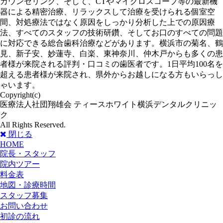
カウンセリング、そして、CTやマイクロスコープ等の最新機
器による精密治療、リラックスして治療を受けられる個室空
間、対処療法ではなく原因をしっかり分析した上での原因療
法、すべてのスタッフの技術研鑽、そしてお口のすべての問題
に対応できる総合歯科治療などがあります。横浜市の菊名、鶴
見、新子安、妙蓮寺、白楽、東神奈川、仲木戸からも多くの患
者様が来院される評判・口コミの歯医者です。1日平均100名を
超える患者様が来院され、県外からお越しになる方もいらっし
ゃいます。
Copyright(c)
医療法人社団翔雄会 ティースホワイト横浜デンタルクリニッ
ク
All Rights Reserved.
閉じる
HOME
院長・スタッフ
院内ツアー
料金表
地図・診療時間
スタッフ募集
お問い合わせ
初診の流れ