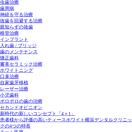
虫歯治療
歯周病
神経を守る治療
抜歯を回避する治療
親知らずの抜歯
根管治療
インプラント
入れ歯 / ブリッジ
歯のメンテナンス
矯正歯科
審美セラミック治療
ホワイトニング
口臭治療
自家歯牙移植
レーザー治療
小児歯科
ボロボロの歯の治療
セカンドオピニオン
新時代の新しいコンセプト「4＋1」
患者様から評価の高いティースホワイト横浜デンタルクリニッ
クの4つの特長