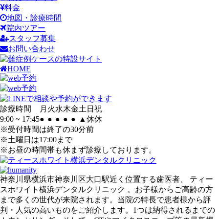
料金
地図・診療時間
院内ツアー
スタッフ募集
お問い合わせ
HOME
診療時間
月
火
水
木
金
土
日
祝
9:00 ~ 17:45
●
●
●
●
●
▲
休
休
※受付時間は終了の30分前
※土曜日は17:00まで
※お昼の時間帯も休まず診療しております。
神奈川県横浜市神奈川区大口駅近く位置する歯医者、 ティー
スホワイト横浜デンタルクリニック 。お子様からご高齢の方
まで多くの世代が来院されます。当院の特長で患者様から評
判・人気の高いものをご紹介します。1つは納得されるまでの