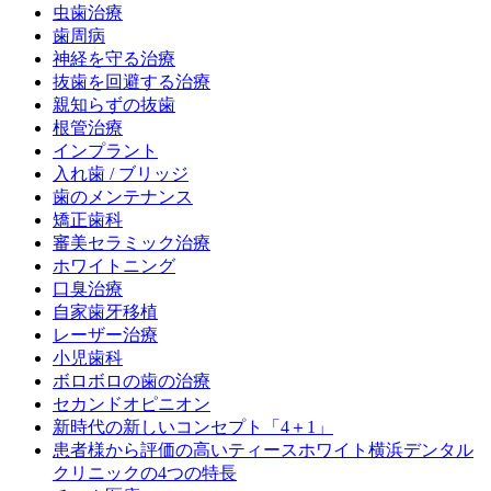
虫歯治療
歯周病
神経を守る治療
抜歯を回避する治療
親知らずの抜歯
根管治療
インプラント
入れ歯 / ブリッジ
歯のメンテナンス
矯正歯科
審美セラミック治療
ホワイトニング
口臭治療
自家歯牙移植
レーザー治療
小児歯科
ボロボロの歯の治療
セカンドオピニオン
新時代の新しいコンセプト「4＋1」
患者様から評価の高いティースホワイト横浜デンタル
クリニックの4つの特長