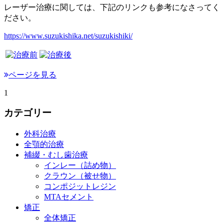
レーザー治療に関しては、下記のリンクも参考になさってく
ださい。
https://www.suzukishika.net/suzukishiki/
ページを見る
1
カテゴリー
外科治療
全顎的治療
補綴・むし歯治療
インレー（詰め物）
クラウン（被せ物）
コンポジットレジン
MTAセメント
矯正
全体矯正