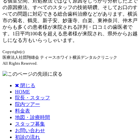
る個室空間、対処療法ではなく原因をしっかり分析した上で
の原因療法、すべてのスタッフの技術研鑽、そしてお口のす
べての問題に対応できる総合歯科治療などがあります。横浜
市の菊名、鶴見、新子安、妙蓮寺、白楽、東神奈川、仲木戸
からも多くの患者様が来院される評判・口コミの歯医者で
す。1日平均100名を超える患者様が来院され、県外からお越
しになる方もいらっしゃいます。
Copyright(c)
医療法人社団翔雄会 ティースホワイト横浜デンタルクリニック
All Rights Reserved.
閉じる
HOME
院長・スタッフ
院内ツアー
料金表
地図・診療時間
スタッフ募集
お問い合わせ
初診の流れ