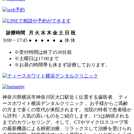
診療時間
月
火
水
木
金
土
日
祝
9:00 ~ 17:45
●
●
●
●
●
▲
休
休
※受付時間は終了の30分前
※土曜日は17:00まで
※お昼の時間帯も休まず診療しております。
神奈川県横浜市神奈川区大口駅近く位置する歯医者、 ティ
ースホワイト横浜デンタルクリニック 。お子様からご高齢
の方まで多くの世代が来院されます。当院の特長で患者様か
ら評判・人気の高いものをご紹介します。1つは納得される
までのカウンセリング、そして、CTやマイクロスコープ等
の最新機器による精密治療、リラックスして治療を受けられ