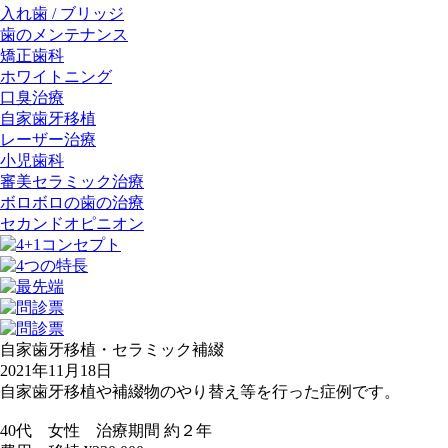
入れ歯 / ブリッジ
歯のメンテナンス
矯正歯科
ホワイトニング
口臭治療
自家歯牙移植
レーザー治療
小児歯科
審美セラミック治療
ボロボロの歯の治療
セカンドオピニオン
自家歯牙移植・セラミック補綴
2021年11月18日
自家歯牙移植や補綴物のやり替え等を行った症例です。
40代 女性 治療期間 約２年