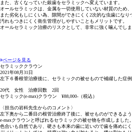
また、古くなっていた銀歯をセラミックへ変えています。
オールセラミックは、金属を一切使用していない材質のため、
また劣化もしにくい為、隙間ができにくく2次的な虫歯になり
汚れもつきにくく衛生管理がしやすいこともメリットです。
オールセラミック治療のリスクとして、非常に強く噛んでしま
ページを見る
セラミッククラウン
2021年08月31日
左下６番根管治療後に、セラミックの被せもので補綴した症例
20代 女性 治療回数 2回
セラミック(e-max)クラウン ¥88,000-（税込）
〈担当の岩科先生からのコメント〉
左下奥から二番目の根管治療終了後に、被せものができるよう
e-maxクラウンと呼ばれるセラミックの被せ物を作成しました
色合いも自然であり、硬さも本来の歯に近いので歯を痛めにく