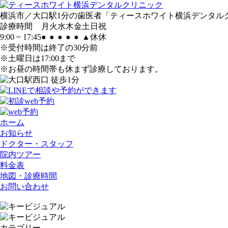
横浜市／大口駅1分の歯医者「ティースホワイト横浜デンタル
診療時間
月
火
水
木
金
土
日
祝
9:00 ~ 17:45
●
●
●
●
●
▲
休
休
※受付時間は終了の30分前
※土曜日は17:00まで
※お昼の時間帯も休まず診療しております。
ホーム
お知らせ
ドクター・スタッフ
院内ツアー
料金表
地図・診療時間
お問い合わせ
カテゴリー