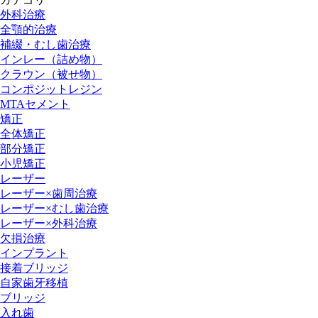
外科治療
全顎的治療
補綴・むし歯治療
インレー（詰め物）
クラウン（被せ物）
コンポジットレジン
MTAセメント
矯正
全体矯正
部分矯正
小児矯正
レーザー
レーザー×歯周治療
レーザー×むし歯治療
レーザー×外科治療
欠損治療
インプラント
接着ブリッジ
自家歯牙移植
ブリッジ
入れ歯