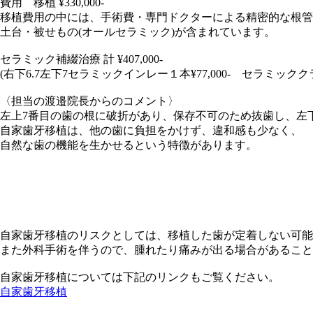
費用 移植 ¥330,000-
移植費用の中には、手術費・専門ドクターによる精密的な根管
土台・被せもの(オールセラミック)が含まれています。
セラミック補綴治療 計 ¥407,000-
(右下6.7左下7セラミックインレー１本¥77,000- セラミッククラウ
〈担当の渡邉院長からのコメント〉
左上7番目の歯の根に破折があり、保存不可のため抜歯し、左
自家歯牙移植は、他の歯に負担をかけず、違和感も少なく、
自然な歯の機能を生かせるという特徴があります。
自家歯牙移植のリスクとしては、移植した歯が定着しない可能
また外科手術を伴うので、腫れたり痛みが出る場合があること
自家歯牙移植については下記のリンクもご覧ください。
自家歯牙移植