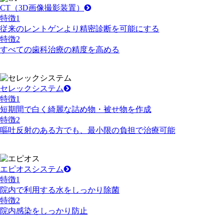
CT
（3D画像撮影装置）
特徴
1
従来のレントゲンより精密診断を可能にする
特徴
2
すべての歯科治療の精度を高める
セレックシステム
特徴
1
短期間で白く綺麗な詰め物・被せ物を作成
特徴
2
嘔吐反射のある方でも、最小限の負担で治療可能
エピオスシステム
特徴
1
院内で利用する水をしっかり除菌
特徴
2
院内感染をしっかり防止