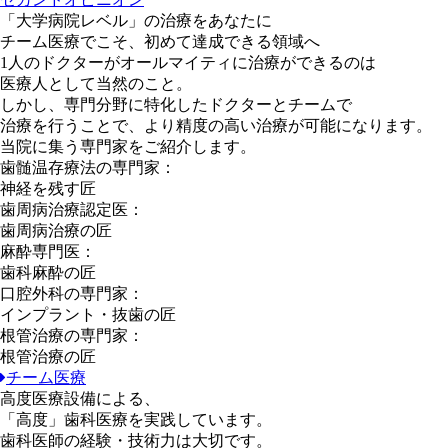
「大学病院レベル」
の治療をあなたに
チーム医療
でこそ、初めて達成できる領域へ
1人のドクターがオールマイティに治療ができるのは
医療人として当然のこと。
しかし、専門分野に特化したドクターとチームで
治療を行うことで、より精度の高い治療が可能になります。
当院に集う専門家をご紹介します。
歯髄温存療法の専門家：
神経を残す匠
歯周病治療認定医：
歯周病治療の匠
麻酔専門医：
歯科麻酔の匠
口腔外科の専門家：
インプラント・抜歯の匠
根管治療の専門家：
根管治療の匠
チーム医療
高度医療設備による、
「
高度
」歯科医療を実践しています。
歯科医師の経験・技術力は大切です。