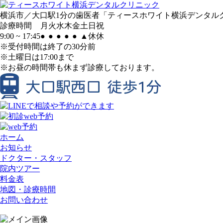
横浜市／大口駅1分の歯医者「ティースホワイト横浜デンタル
診療時間
月
火
水
木
金
土
日
祝
9:00 ~ 17:45
●
●
●
●
●
▲
休
休
※受付時間は終了の30分前
※土曜日は17:00まで
※お昼の時間帯も休まず診療しております。
ホーム
お知らせ
ドクター・スタッフ
院内ツアー
料金表
地図・診療時間
お問い合わせ