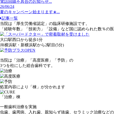
電話回線不具合のお知らせ...
26/06/24
夏のキャンペーン始まります☀️...
記事一覧
当院は「厚生労働省認定」の臨床研修施設です。
「経験年数」「技術力」「設備」など国に認められた
数％
の医
大口駅西口
から
徒歩1分
JR横浜駅・新横浜駅
から
2駅目
(5分)
当院は
「
治
療」
「
高
度医療」
「
予
防」
の
3
つを柱にした
総合歯科
です。
処置内容により「棟」が分かれます
「治療」
棟
一般歯科治療を実施
虫歯、歯周病、入れ歯、親知らず抜歯、セラミック治療などの