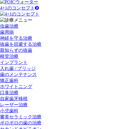
4+1のコンセプト
虫歯治療
歯周病
神経を守る治療
抜歯を回避する治療
親知らずの抜歯
根管治療
インプラント
入れ歯 / ブリッジ
歯のメンテナンス
矯正歯科
ホワイトニング
口臭治療
自家歯牙移植
レーザー治療
小児歯科
審美セラミック治療
ボロボロの歯の治療
セカンドオピニオン