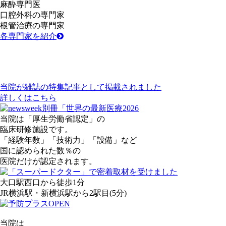
麻酔
専門医
口腔外科
の専門家
根管治療
の専門家
各専門家を紹介
当院が雑誌の特集記事として掲載されました
詳しくは
こちら
当院は「厚生労働省認定」の
臨床研修施設です。
「経験年数」「技術力」「設備」など
国に認められた
数％の
医院だけが認定されます。
大口駅西口
から
徒歩1分
JR横浜駅・新横浜駅
から
2駅目
(5分)
当院は