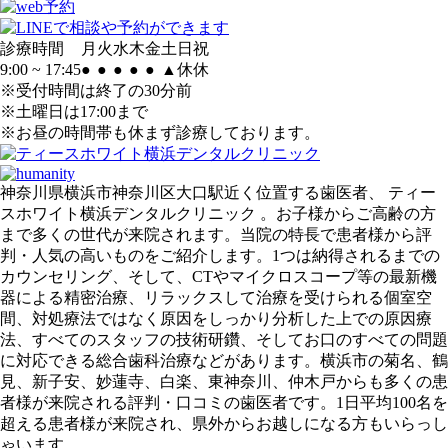
診療時間
月
火
水
木
金
土
日
祝
9:00 ~ 17:45
●
●
●
●
●
▲
休
休
※受付時間は終了の30分前
※土曜日は17:00まで
※お昼の時間帯も休まず診療しております。
神奈川県横浜市神奈川区大口駅近く位置する歯医者、 ティー
スホワイト横浜デンタルクリニック 。お子様からご高齢の方
まで多くの世代が来院されます。当院の特長で患者様から評
判・人気の高いものをご紹介します。1つは納得されるまでの
カウンセリング、そして、CTやマイクロスコープ等の最新機
器による精密治療、リラックスして治療を受けられる個室空
間、対処療法ではなく原因をしっかり分析した上での原因療
法、すべてのスタッフの技術研鑽、そしてお口のすべての問題
に対応できる総合歯科治療などがあります。横浜市の菊名、鶴
見、新子安、妙蓮寺、白楽、東神奈川、仲木戸からも多くの患
者様が来院される評判・口コミの歯医者です。1日平均100名を
超える患者様が来院され、県外からお越しになる方もいらっし
ゃいます。