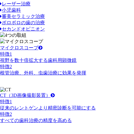
レーザー治療
小児歯科
審美セラミック治療
ボロボロの歯の治療
セカンドオピニオン
マイクロスコープ
特徴
1
視野を数十倍拡大する歯科用顕微鏡
特徴
2
根管治療、外科、虫歯治療に効果を発揮
CT
（3D画像撮影装置）
特徴
1
従来のレントゲンより精密診断を可能にする
特徴
2
すべての歯科治療の精度を高める