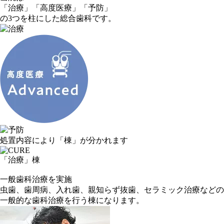
「
治
療」
「
高
度医療」
「
予
防」
の
3
つを柱にした
総合歯科
です。
処置内容により「棟」が分かれます
「治療」
棟
一般歯科治療を実施
虫歯、歯周病、入れ歯、親知らず抜歯、セラミック治療などの
一般的な歯科治療を行う棟になります。