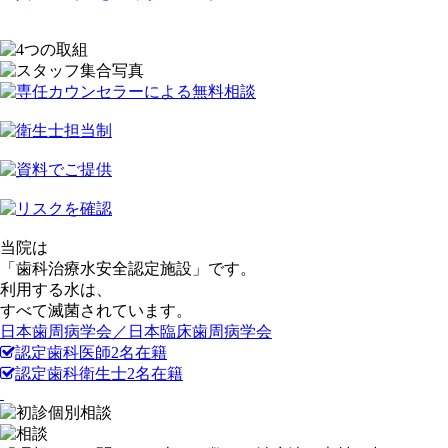
当院は
「歯科治療水
安全認定施設
」です。
利用する水は、
すべて
滅菌
されています。
日本歯周病学会／日本臨床歯周病学会
認定歯科医師
2
名
在籍
認定歯科衛生士
2
名
在籍