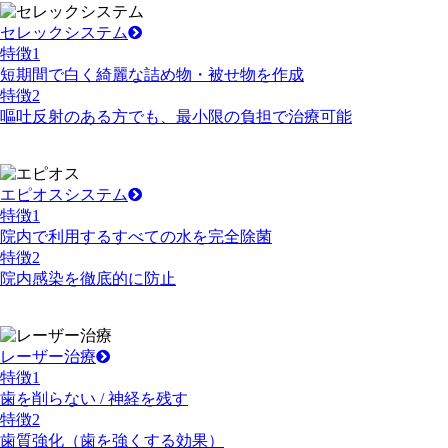
セレックシステム
特徴
1
短期間で白く綺麗な詰め物・被せ物を作成
特徴
2
嘔吐反射のある方でも、最小限の負担で治療可能
エピオスシステム
特徴
1
院内で利用するすべての水を完全除菌
特徴
2
院内感染を徹底的に防止
レーザー治療
特徴
1
歯を削らない / 神経を残す
特徴
2
歯質強化（歯を強くする効果）