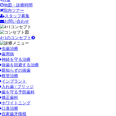
地図・診療時間
院内ツアー
スタッフ募集
お問い合わせ
4+1のコンセプト
虫歯治療
歯周病
神経を守る治療
抜歯を回避する治療
親知らずの抜歯
根管治療
インプラント
入れ歯 / ブリッジ
歯を守る予防歯科
矯正歯科
ホワイトニング
口臭治療
自家歯牙移植