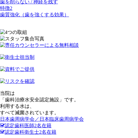
歯を削らない / 神経を残す
特徴
2
歯質強化（歯を強くする効果）
当院は
「歯科治療水
安全認定施設
」です。
利用する水は、
すべて
滅菌
されています。
日本歯周病学会／日本臨床歯周病学会
認定歯科医師
2
名
在籍
認定歯科衛生士
2
名
在籍