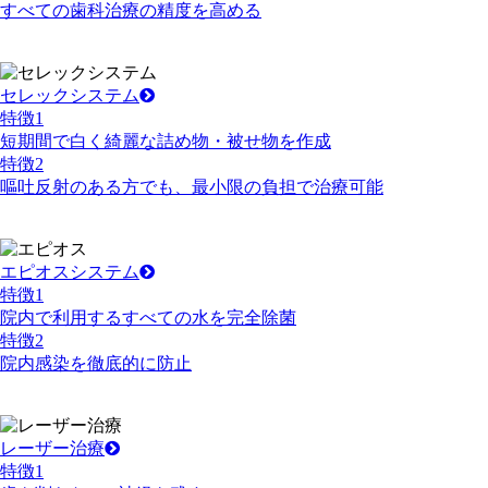
すべての歯科治療の精度を高める
セレックシステム
特徴
1
短期間で白く綺麗な詰め物・被せ物を作成
特徴
2
嘔吐反射のある方でも、最小限の負担で治療可能
エピオスシステム
特徴
1
院内で利用するすべての水を完全除菌
特徴
2
院内感染を徹底的に防止
レーザー治療
特徴
1