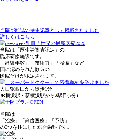
当院が雑誌の特集記事として掲載されました
詳しくは
こちら
当院は「厚生労働省認定」の
臨床研修施設です。
「経験年数」「技術力」「設備」など
国に認められた
数％の
医院だけが認定されます。
大口駅西口
から
徒歩1分
JR横浜駅・新横浜駅
から
2駅目
(5分)
当院は
「
治
療」
「
高
度医療」
「
予
防」
の
3
つを柱にした
総合歯科
です。