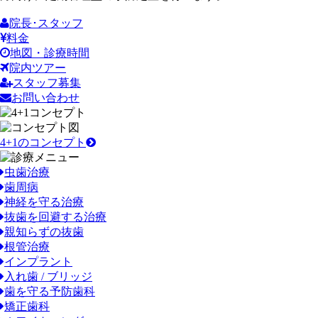
院長･スタッフ
料金
地図・診療時間
院内ツアー
スタッフ募集
お問い合わせ
4+1のコンセプト
虫歯治療
歯周病
神経を守る治療
抜歯を回避する治療
親知らずの抜歯
根管治療
インプラント
入れ歯 / ブリッジ
歯を守る予防歯科
矯正歯科