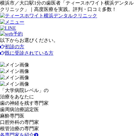
横浜市／大口駅1分の歯医者「ティースホワイト横浜デンタル
クリニック」｜高度医療を実践。評判・口コミ多数！
以下からお選びください。
初診の方
既に受診されている方
「
大学病院レベル
」の
治療をあなたに
歯の神経を残す
専門家
歯周病治療
認定医
麻酔
専門医
口腔外科
の専門家
根管治療
の専門家
各専門家を紹介