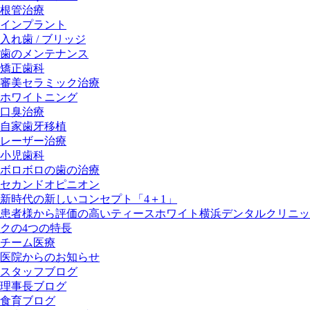
根管治療
インプラント
入れ歯 / ブリッジ
歯のメンテナンス
矯正歯科
審美セラミック治療
ホワイトニング
口臭治療
自家歯牙移植
レーザー治療
小児歯科
ボロボロの歯の治療
セカンドオピニオン
新時代の新しいコンセプト「4＋1」
患者様から評価の高いティースホワイト横浜デンタルクリニッ
クの4つの特長
チーム医療
医院からのお知らせ
スタッフブログ
理事長ブログ
食育ブログ