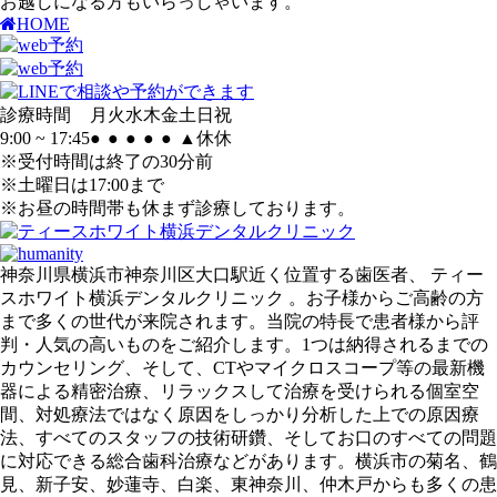
お越しになる方もいらっしゃいます。
HOME
診療時間
月
火
水
木
金
土
日
祝
9:00 ~ 17:45
●
●
●
●
●
▲
休
休
※受付時間は終了の30分前
※土曜日は17:00まで
※お昼の時間帯も休まず診療しております。
神奈川県横浜市神奈川区大口駅近く位置する歯医者、 ティー
スホワイト横浜デンタルクリニック 。お子様からご高齢の方
まで多くの世代が来院されます。当院の特長で患者様から評
判・人気の高いものをご紹介します。1つは納得されるまでの
カウンセリング、そして、CTやマイクロスコープ等の最新機
器による精密治療、リラックスして治療を受けられる個室空
間、対処療法ではなく原因をしっかり分析した上での原因療
法、すべてのスタッフの技術研鑽、そしてお口のすべての問題
に対応できる総合歯科治療などがあります。横浜市の菊名、鶴
見、新子安、妙蓮寺、白楽、東神奈川、仲木戸からも多くの患