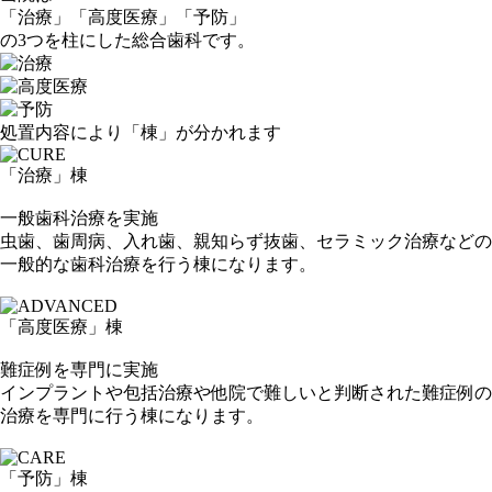
「
治
療」
「
高
度医療」
「
予
防」
の
3
つを柱にした
総合歯科
です。
処置内容により「棟」が分かれます
「治療」
棟
一般歯科治療を実施
虫歯、歯周病、入れ歯、親知らず抜歯、セラミック治療などの
一般的な歯科治療を行う棟になります。
「高度医療」
棟
難症例を専門に実施
インプラントや包括治療や他院で難しいと判断された難症例の
治療を専門に行う棟になります。
「予防」
棟