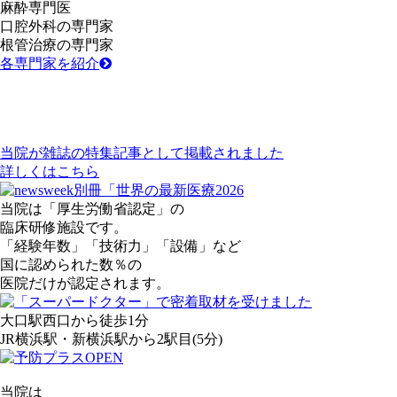
麻酔
専門医
口腔外科
の専門家
根管治療
の専門家
各専門家を紹介
当院が雑誌の特集記事として掲載されました
詳しくは
こちら
当院は「厚生労働省認定」の
臨床研修施設です。
「経験年数」「技術力」「設備」など
国に認められた
数％の
医院だけが認定されます。
大口駅西口
から
徒歩1分
JR横浜駅・新横浜駅
から
2駅目
(5分)
当院は