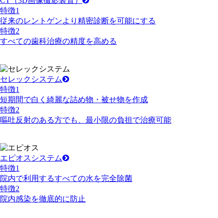
CT
（3D画像撮影装置）
特徴
1
従来のレントゲンより精密診断を可能にする
特徴
2
すべての歯科治療の精度を高める
セレックシステム
特徴
1
短期間で白く綺麗な詰め物・被せ物を作成
特徴
2
嘔吐反射のある方でも、最小限の負担で治療可能
エピオスシステム
特徴
1
院内で利用するすべての水を完全除菌
特徴
2
院内感染を徹底的に防止