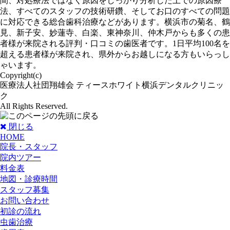
間、対処療法ではなく原因をしっかり分析した上での原因療
法、すべてのスタッフの技術研鑽、そしてお口のすべての問題
に対応できる総合歯科治療などがあります。横浜市の菊名、鶴
見、新子安、妙蓮寺、白楽、東神奈川、仲木戸からも多くの患
者様が来院される評判・口コミの歯医者です。1日平均100名を
超える患者様が来院され、県外からお越しになる方もいらっし
ゃいます。
Copyright(c)
医療法人社団翔雄会 ティースホワイト横浜デンタルクリニッ
ク
All Rights Reserved.
閉じる
HOME
院長・スタッフ
院内ツアー
料金表
地図・診療時間
スタッフ募集
お問い合わせ
初診の流れ
虫歯治療