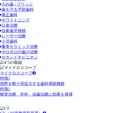
入れ歯 / ブリッジ
歯を守る予防歯科
矯正歯科
ホワイトニング
口臭治療
自家歯牙移植
レーザー治療
小児歯科
審美セラミック治療
ボロボロの歯の治療
セカンドオピニオン
マイクロスコープ
特徴
1
視野を数十倍拡大する歯科用顕微鏡
特徴
2
根管治療、外科、虫歯治療に効果を発揮