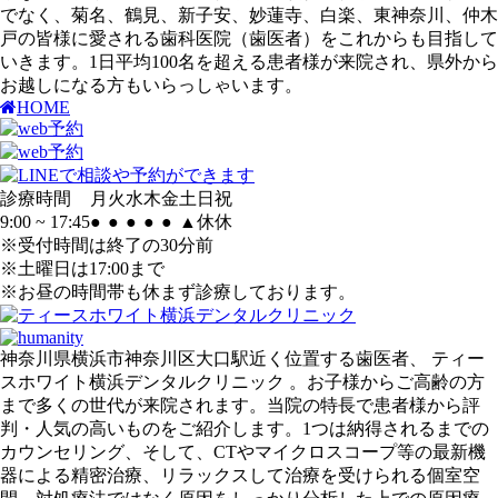
でなく、菊名、鶴見、新子安、妙蓮寺、白楽、東神奈川、仲木
戸の皆様に愛される歯科医院（歯医者）をこれからも目指して
いきます。1日平均100名を超える患者様が来院され、県外から
お越しになる方もいらっしゃいます。
HOME
診療時間
月
火
水
木
金
土
日
祝
9:00 ~ 17:45
●
●
●
●
●
▲
休
休
※受付時間は終了の30分前
※土曜日は17:00まで
※お昼の時間帯も休まず診療しております。
神奈川県横浜市神奈川区大口駅近く位置する歯医者、 ティー
スホワイト横浜デンタルクリニック 。お子様からご高齢の方
まで多くの世代が来院されます。当院の特長で患者様から評
判・人気の高いものをご紹介します。1つは納得されるまでの
カウンセリング、そして、CTやマイクロスコープ等の最新機
器による精密治療、リラックスして治療を受けられる個室空