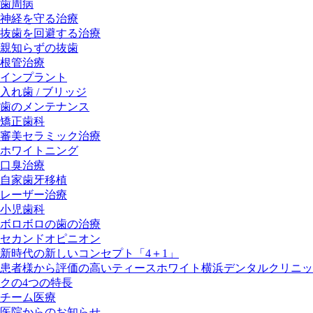
歯周病
神経を守る治療
抜歯を回避する治療
親知らずの抜歯
根管治療
インプラント
入れ歯 / ブリッジ
歯のメンテナンス
矯正歯科
審美セラミック治療
ホワイトニング
口臭治療
自家歯牙移植
レーザー治療
小児歯科
ボロボロの歯の治療
セカンドオピニオン
新時代の新しいコンセプト「4＋1」
患者様から評価の高いティースホワイト横浜デンタルクリニッ
クの4つの特長
チーム医療
医院からのお知らせ