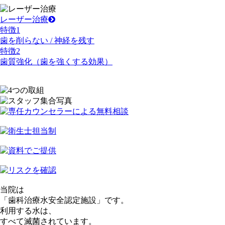
レーザー治療
特徴
1
歯を削らない / 神経を残す
特徴
2
歯質強化（歯を強くする効果）
当院は
「歯科治療水
安全認定施設
」です。
利用する水は、
すべて
滅菌
されています。