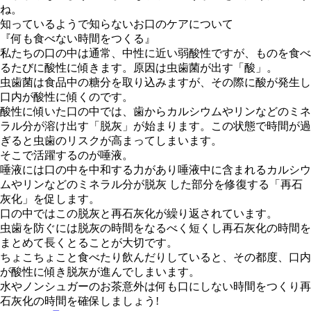
ね。
知っているようで知らないお口のケアについて
『何も食べない時間をつくる』
私たちの口の中は通常、中性に近い弱酸性ですが、ものを食べ
るたびに酸性に傾きます。原因は虫歯菌が出す「酸」。
虫歯菌は食品中の糖分を取り込みますが、その際に酸が発生し
口内が酸性に傾くのです。
酸性に傾いた口の中では、歯からカルシウムやリンなどのミネ
ラル分が溶け出す「脱灰」が始まります。この状態で時間が過
ぎると虫歯のリスクが高まってしまいます。
そこで活躍するのが唾液。
唾液には口の中を中和する力があり唾液中に含まれるカルシウ
ムやリンなどのミネラル分が脱灰 した部分を修復する「再石
灰化」を促します。
口の中ではこの脱灰と再石灰化が繰り返されています。
虫歯を防ぐには脱灰の時間をなるべく短くし再石灰化の時間を
まとめて長くとることが大切です。
ちょこちょこと食べたり飲んだりしていると、その都度、口内
が酸性に傾き脱灰が進んでしまいます。
水やノンシュガーのお茶意外は何も口にしない時間をつくり再
石灰化の時間を確保しましょう!