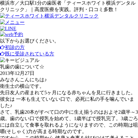
横浜市／大口駅1分の歯医者「ティースホワイト横浜デンタル
クリニック」｜高度医療を実践。評判・口コミ多数！
以下からお選びください。
初診の方
既に受診されている方
乳歯の歯について☆
2013年12月27日
みなさんこんにちは♪
衛生士の横山です。
先日友人の産まれて5ヶ月になる赤ちゃんを見に行きました。
彼女は 一本も生えていない口で、必死に私の手を噛んでいま
した♪
さて、乳歯20本がすべて口の中に生え揃うのはおよそ2歳半～3
歳。歯のない口で授乳を始めて、1歳半ばで授乳完了。3歳ごろ
には自立して食事を取れるようになりますので、この時期は咀
嚼(そしゃく)力が高まる時期なのです。
ですから、この時期から 健康と食事を結びつけて考えること