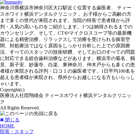
神奈川県横浜市神奈川区大口駅近く位置する歯医者、 ティー
スホワイト横浜デンタルクリニック 。お子様からご高齢の方
まで多くの世代が来院されます。当院の特長で患者様から評
判・人気の高いものをご紹介します。1つは納得されるまでの
カウンセリング、そして、CTやマイクロスコープ等の最新機
器による精密治療、リラックスして治療を受けられる個室空
間、対処療法ではなく原因をしっかり分析した上での原因療
法、すべてのスタッフの技術研鑽、そしてお口のすべての問題
に対応できる総合歯科治療などがあります。横浜市の菊名、鶴
見、新子安、妙蓮寺、白楽、東神奈川、仲木戸からも多くの患
者様が来院される評判・口コミの歯医者です。1日平均100名を
超える患者様が来院され、県外からお越しになる方もいらっし
ゃいます。
Copyright(c)
医療法人社団翔雄会 ティースホワイト横浜デンタルクリニッ
ク
All Rights Reserved.
閉じる
HOME
院長・スタッフ