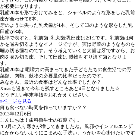
が必要になります。
乳歯20本を形で分けてみると、シャベルのような形をした乳前
歯が合わせて8本、
牙のように尖った乳犬歯が4本、そして臼のような形をした乳
臼歯が8本。
比率で表すと、乳前歯 :乳犬歯:乳臼歯は2:1:1です。乳前歯は何
かを噛み切るようなイメージですが、実は野菜のようなものを
噛み切る歯なのです。そう考えていくと犬歯は牙ですから、お
肉を噛み切る歯、そして臼歯は 穀物をすり潰す歯となりま
す。
乳歯20本は 咀嚼力の高まってきた子どもたちの食生活での野
菜類、肉類、穀物の必要量の比率だったのです。
みなさん、最近の食事はどんな比率でしたか？
Xmasも過ぎて今年も残すところあと4日となりました☆
どうぞよい年末年始をおむかえください。
ページを見る
何も食べない時間を作っていますか？？
2013年12月6日
こんにちは！歯科衛生士の石渡です。
１2月に入り寒さが増してきましたね。風邪やインフルエンザ
にかからないようにこまめな手洗い、うがいを心掛けたいです