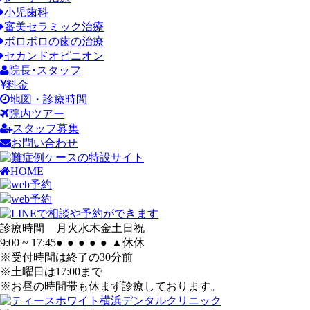
小児歯科
審美セラミック治療
ボロボロの歯の治療
セカンドオピニオン
院長･スタッフ
料金
地図・診療時間
院内ツアー
スタッフ募集
お問い合わせ
HOME
診療時間
月
火
水
木
金
土
日
祝
9:00 ~ 17:45
●
●
●
●
●
▲
休
休
※受付時間は終了の30分前
※土曜日は17:00まで
※お昼の時間帯も休まず診療しております。