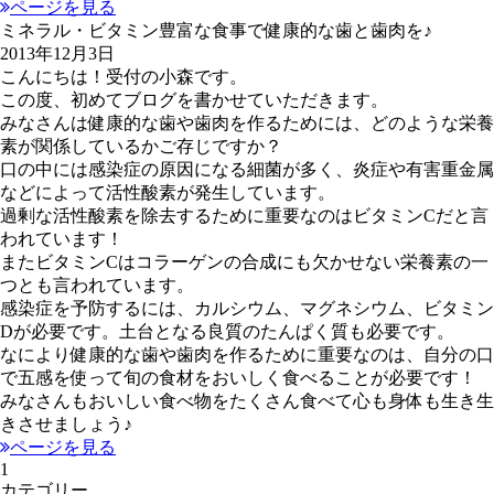
ページを見る
ミネラル・ビタミン豊富な食事で健康的な歯と歯肉を♪
2013年12月3日
こんにちは！受付の小森です。
この度、初めてブログを書かせていただきます。
みなさんは健康的な歯や歯肉を作るためには、どのような栄養
素が関係しているかご存じですか？
口の中には感染症の原因になる細菌が多く、炎症や有害重金属
などによって活性酸素が発生しています。
過剰な活性酸素を除去するために重要なのはビタミンCだと言
われています！
またビタミンCはコラーゲンの合成にも欠かせない栄養素の一
つとも言われています。
感染症を予防するには、カルシウム、マグネシウム、ビタミン
Dが必要です。土台となる良質のたんぱく質も必要です。
なにより健康的な歯や歯肉を作るために重要なのは、自分の口
で五感を使って旬の食材をおいしく食べることが必要です！
みなさんもおいしい食べ物をたくさん食べて心も身体も生き生
きさせましょう♪
ページを見る
1
カテゴリー