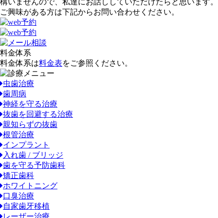
構いませんので、私達にお話ししていただけたらと思います。
ご興味がある方は下記からお問い合わせください。
料金体系
料金体系は
料金表
をご参照ください。
虫歯治療
歯周病
神経を守る治療
抜歯を回避する治療
親知らずの抜歯
根管治療
インプラント
入れ歯 / ブリッジ
歯を守る予防歯科
矯正歯科
ホワイトニング
口臭治療
自家歯牙移植
レーザー治療