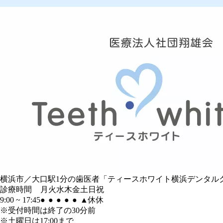
横浜市／大口駅1分の歯医者「ティースホワイト横浜デンタル
診療時間
月
火
水
木
金
土
日
祝
9:00 ~ 17:45
●
●
●
●
●
▲
休
休
※受付時間は終了の30分前
※土曜日は17:00まで