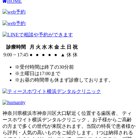
HOME
診療時間
月
火
水
木
金
土
日
祝
9:00 ~ 17:45
●
●
●
●
●
▲
休
休
※受付時間は終了の30分前
※土曜日は17:00まで
※お昼の時間帯も休まず診療しております。
神奈川県横浜市神奈川区大口駅近く位置する歯医者、 ティ
ースホワイト横浜デンタルクリニック 。お子様からご高齢
の方まで多くの世代が来院されます。当院の特長で患者様か
ら評判・人気の高いものをご紹介します。1つは納得される