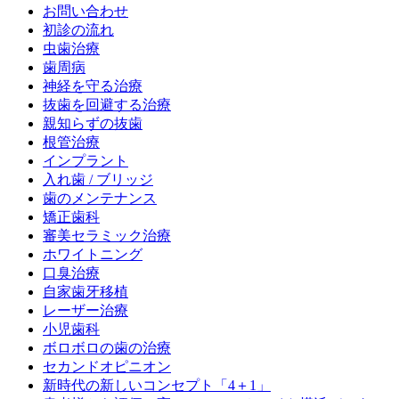
お問い合わせ
初診の流れ
虫歯治療
歯周病
神経を守る治療
抜歯を回避する治療
親知らずの抜歯
根管治療
インプラント
入れ歯 / ブリッジ
歯のメンテナンス
矯正歯科
審美セラミック治療
ホワイトニング
口臭治療
自家歯牙移植
レーザー治療
小児歯科
ボロボロの歯の治療
セカンドオピニオン
新時代の新しいコンセプト「4＋1」