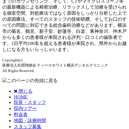
までのカウンセリング、そして、CTやマイクロスコープ等
の最新機器による精密治療、リラックスして治療を受けられ
る個室空間、対処療法ではなく原因をしっかり分析した上で
の原因療法、すべてのスタッフの技術研鑽、そしてお口のす
べての問題に対応できる総合歯科治療などがあります。横浜
市の菊名、鶴見、新子安、妙蓮寺、白楽、東神奈川、仲木戸
からも多くの患者様が来院される評判・口コミの歯医者で
す。1日平均100名を超える患者様が来院され、県外からお越
しになる方もいらっしゃいます。
Copyright(c)
医療法人社団翔雄会 ティースホワイト横浜デンタルクリニック
All Rights Reserved.
閉じる
HOME
院長・スタッフ
院内ツアー
料金表
地図・診療時間
スタッフ募集