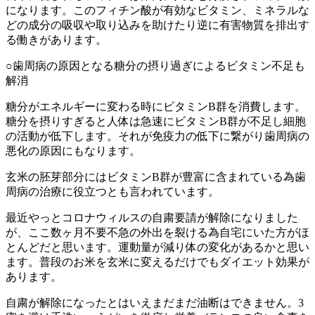
になります。このフィチン酸が有効なビタミン、ミネラルな
どの成分の吸収や取り込みを助けたり逆に有害物質を排出す
る働きがあります。
○
歯周病の原因となる糖分の摂り過ぎによるビタミン不足も
解消
糖分がエネルギーに変わる時にビタミン
B
群を消費します。
糖分を摂りすぎると人体は急速にビタミン
B
群が不足し細胞
の活動が低下します。それが免疫力の低下に繋がり歯周病の
悪化の原因にもなります。
玄米の胚芽部分にはビタミン
B
群が豊富に含まれている為歯
周病の治療に役立つとも言われています。
最近やっとコロナウィルスの自粛要請が解除になりました
が、ここ数ヶ月不要不急の外出を裂ける為自宅にいた方がほ
とんどだと思います。運動量が減り体の変化があるかと思い
ます。普段のお米を玄米に変えるだけでもダイエット効果が
あります。
自粛が解除になったとはいえまだまだ油断はできません。
3