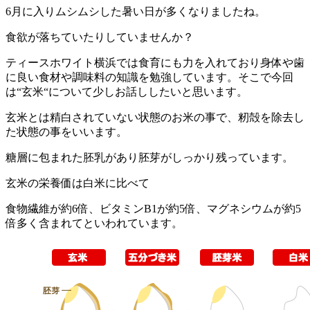
6
月に入りムシムシした暑い日が多くなりましたね。
食欲が落ちていたりしていませんか？
ティースホワイト横浜では食育にも力を入れており身体や歯
に良い食材や調味料の知識を勉強しています。そこで今回
は
“
玄米
“
について少しお話ししたいと思います。
玄米とは精白されていない状態のお米の事で、籾殻を除去し
た状態の事をいいます。
糖層に包まれた胚乳があり胚芽がしっかり残っています。
玄米の栄養価は白米に比べて
食物繊維が約
6
倍、ビタミン
B1
が約
5
倍、マグネシウムが約
5
倍多く含まれてといわれています。