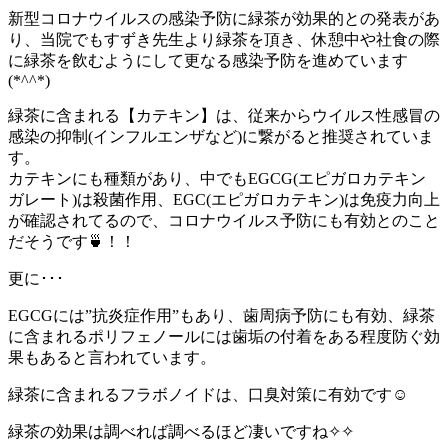
新型コロナウイルスの感染予防に緑茶が効果的との発表があ
り、当院でもすずき先生より緑茶を頂き、休憩中や社食の際
に緑茶を飲むようにして更なる感染予防を進めています
(*^^*)
緑茶に含まれる【カテキン】は、従来からウイルス性感冒の
感染の抑制(インフルエンザなど)に繋がると推奨されていま
す。
カテキンにも種類があり、中でもEGCG(エピガロカテキン
ガレート)は殺菌作用、EGC(エピガロカテキン)は免疫力向上
が確認されてるので、コロナウイルス予防にも有効とのこと
だそうです🍵！！
更に･･･
EGCGには”抗炎症作用”もあり、歯周病予防にも有効、緑茶
に含まれるポリフェノールには歯垢の付着をある程度防ぐ効
果もあると言われています。
緑茶に含まれるフラボノイドは、口臭対策に有効です☺️
緑茶の効果は調べれば調べるほど凄いですね✧✧