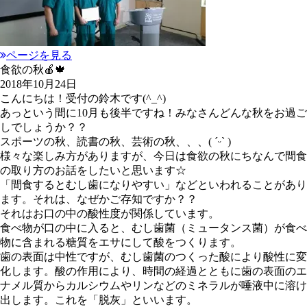
ページを見る
食欲の秋🍎🍁
2018年10月24日
こんにちは！受付の鈴木です(^_^)
あっという間に10月も後半ですね！みなさんどんな秋をお過ご
しでしょうか？？
スポーツの秋、読書の秋、芸術の秋、、、( ˊᵕˋ )
様々な楽しみ方がありますが、今日は食欲の秋にちなんで間食
の取り方のお話をしたいと思います☆
「間食するとむし歯になりやすい」などといわれることがあり
ます。それは、なぜかご存知ですか？？
それはお口の中の酸性度が関係しています。
食べ物が口の中に入ると、むし歯菌（ミュータンス菌）が食べ
物に含まれる糖質をエサにして酸をつくります。
歯の表面は中性ですが、むし歯菌のつくった酸により酸性に変
化します。酸の作用により、時間の経過とともに歯の表面のエ
ナメル質からカルシウムやリンなどのミネラルが唾液中に溶け
出します。これを「脱灰」といいます。