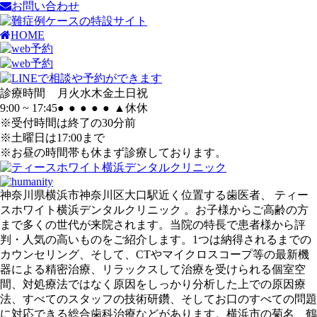
お問い合わせ
HOME
診療時間
月
火
水
木
金
土
日
祝
9:00 ~ 17:45
●
●
●
●
●
▲
休
休
※受付時間は終了の30分前
※土曜日は17:00まで
※お昼の時間帯も休まず診療しております。
神奈川県横浜市神奈川区大口駅近く位置する歯医者、 ティー
スホワイト横浜デンタルクリニック 。お子様からご高齢の方
まで多くの世代が来院されます。当院の特長で患者様から評
判・人気の高いものをご紹介します。1つは納得されるまでの
カウンセリング、そして、CTやマイクロスコープ等の最新機
器による精密治療、リラックスして治療を受けられる個室空
間、対処療法ではなく原因をしっかり分析した上での原因療
法、すべてのスタッフの技術研鑽、そしてお口のすべての問題
に対応できる総合歯科治療などがあります。横浜市の菊名、鶴