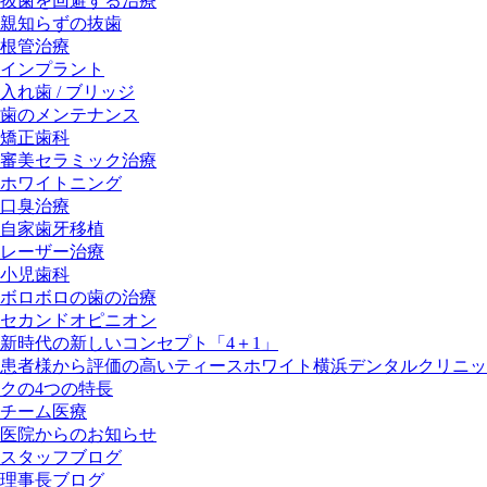
抜歯を回避する治療
親知らずの抜歯
根管治療
インプラント
入れ歯 / ブリッジ
歯のメンテナンス
矯正歯科
審美セラミック治療
ホワイトニング
口臭治療
自家歯牙移植
レーザー治療
小児歯科
ボロボロの歯の治療
セカンドオピニオン
新時代の新しいコンセプト「4＋1」
患者様から評価の高いティースホワイト横浜デンタルクリニッ
クの4つの特長
チーム医療
医院からのお知らせ
スタッフブログ
理事長ブログ