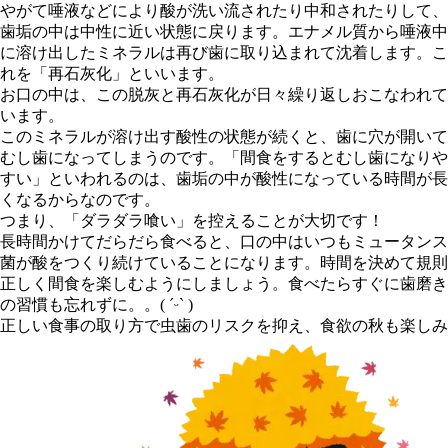
やがて唾液などにより酸が洗い流されたり中和されたりして、
歯垢の中は中性に近い状態に戻ります。エナメル質から唾液中
に溶け出したミネラルは再び歯に取り込まれて沈着します。こ
れを「再石灰化」といいます。
お口の中は、この脱灰と再石灰化が日々繰り返しおこなわれて
います。
このミネラルが溶け出す酸性の状態が続くと、歯に穴が開いて
むし歯になってしまうのです。「間食をするとむし歯になりや
すい」といわれるのは、歯垢の中が酸性になっている時間が長
くなるからなのです。
つまり、「ダラダラ喰い」を控えることが大切です！
長時間かけてだらだら食べると、口の中はいつもミュータンス
菌が酸をつくり続けていることになります。時間を決めて規則
正しく間食を楽しむようにしましょう。食べたらすぐに歯磨き
の習慣も忘れずに。。( ˊᵕˋ )
正しい食事の取り方で虫歯のリスクを抑え、食欲の秋も楽しみ