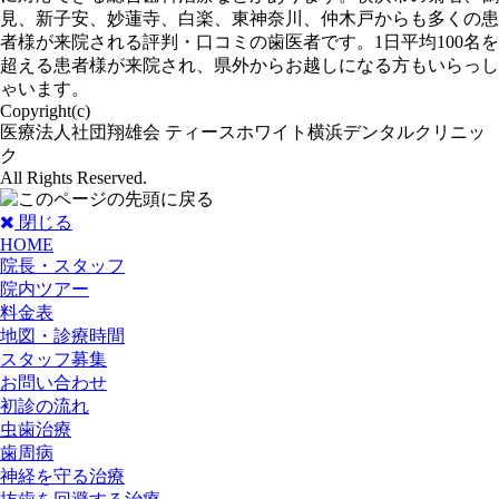
見、新子安、妙蓮寺、白楽、東神奈川、仲木戸からも多くの患
者様が来院される評判・口コミの歯医者です。1日平均100名を
超える患者様が来院され、県外からお越しになる方もいらっし
ゃいます。
Copyright(c)
医療法人社団翔雄会 ティースホワイト横浜デンタルクリニッ
ク
All Rights Reserved.
閉じる
HOME
院長・スタッフ
院内ツアー
料金表
地図・診療時間
スタッフ募集
お問い合わせ
初診の流れ
虫歯治療
歯周病
神経を守る治療