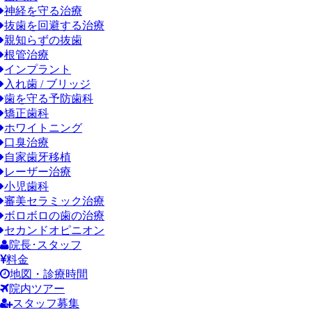
神経を守る治療
抜歯を回避する治療
親知らずの抜歯
根管治療
インプラント
入れ歯 / ブリッジ
歯を守る予防歯科
矯正歯科
ホワイトニング
口臭治療
自家歯牙移植
レーザー治療
小児歯科
審美セラミック治療
ボロボロの歯の治療
セカンドオピニオン
院長･スタッフ
料金
地図・診療時間
院内ツアー
スタッフ募集