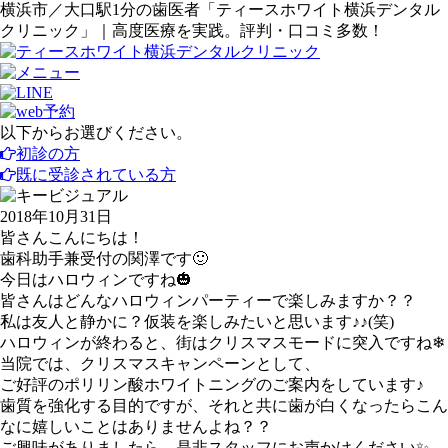
横浜市／大口駅1分の歯医者「ティースホワイト横浜デンタル
クリニック」｜高度医療を実践。評判・口コミ多数！
以下からお選びください。
初診の方
既に受診されている方
2018年10月31日
皆さんこんにちは！
歯科助手兼受付の関澤です🙂
今日はハロウィンですね🎃
皆さんはどんなハロウィンパーティーで楽しみますか？？
私は友人と静かに？仮装を楽しみたいと思います♪♪(笑)
ハロウィンが終わると、街はクリスマスモードに突入ですね❄
当院では、クリスマスキャンペーンとして、
ご好評のポリリン酸ホワイトニングのご案内をしています♪
歯質を強化する目的ですが、それと共に歯が白くなったらこん
なに嬉しいことはありませんよね？？
ご興味がありましたら、是非スタッフにお声かけください✨