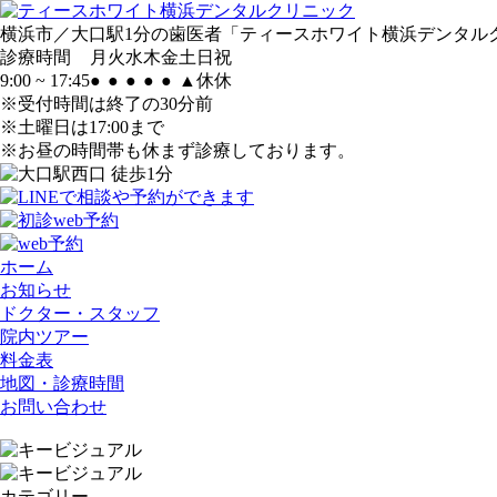
横浜市／大口駅1分の歯医者「ティースホワイト横浜デンタル
診療時間
月
火
水
木
金
土
日
祝
9:00 ~ 17:45
●
●
●
●
●
▲
休
休
※受付時間は終了の30分前
※土曜日は17:00まで
※お昼の時間帯も休まず診療しております。
ホーム
お知らせ
ドクター・スタッフ
院内ツアー
料金表
地図・診療時間
お問い合わせ
カテゴリー