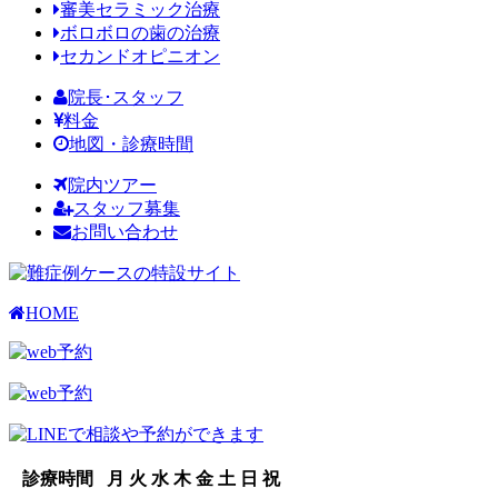
審美セラミック治療
ボロボロの歯の治療
セカンドオピニオン
院長･スタッフ
料金
地図・診療時間
院内ツアー
スタッフ募集
お問い合わせ
HOME
診療時間
月
火
水
木
金
土
日
祝