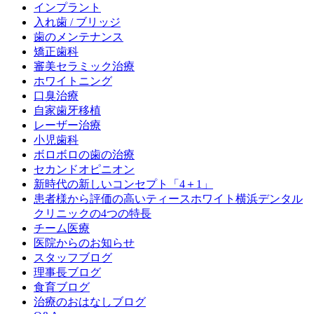
インプラント
入れ歯 / ブリッジ
歯のメンテナンス
矯正歯科
審美セラミック治療
ホワイトニング
口臭治療
自家歯牙移植
レーザー治療
小児歯科
ボロボロの歯の治療
セカンドオピニオン
新時代の新しいコンセプト「4＋1」
患者様から評価の高いティースホワイト横浜デンタル
クリニックの4つの特長
チーム医療
医院からのお知らせ
スタッフブログ
理事長ブログ
食育ブログ
治療のおはなしブログ