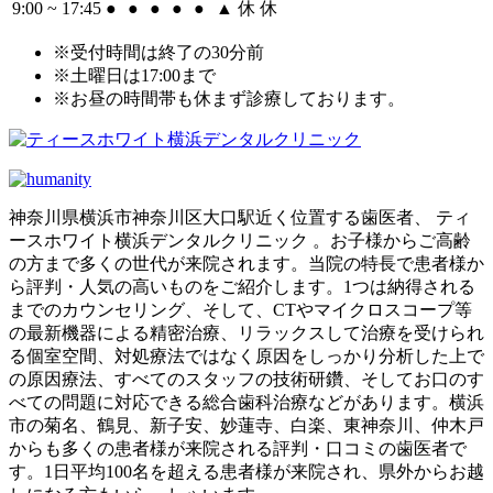
9:00 ~ 17:45
●
●
●
●
●
▲
休
休
※受付時間は終了の30分前
※土曜日は17:00まで
※お昼の時間帯も休まず診療しております。
神奈川県横浜市神奈川区大口駅近く位置する歯医者、 ティ
ースホワイト横浜デンタルクリニック 。お子様からご高齢
の方まで多くの世代が来院されます。当院の特長で患者様か
ら評判・人気の高いものをご紹介します。1つは納得される
までのカウンセリング、そして、CTやマイクロスコープ等
の最新機器による精密治療、リラックスして治療を受けられ
る個室空間、対処療法ではなく原因をしっかり分析した上で
の原因療法、すべてのスタッフの技術研鑽、そしてお口のす
べての問題に対応できる総合歯科治療などがあります。横浜
市の菊名、鶴見、新子安、妙蓮寺、白楽、東神奈川、仲木戸
からも多くの患者様が来院される評判・口コミの歯医者で
す。1日平均100名を超える患者様が来院され、県外からお越