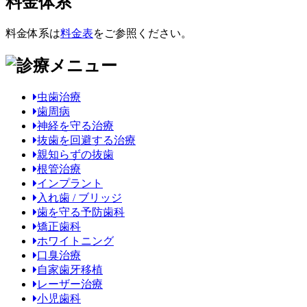
料金体系
料金体系は
料金表
をご参照ください。
虫歯治療
歯周病
神経を守る治療
抜歯を回避する治療
親知らずの抜歯
根管治療
インプラント
入れ歯 / ブリッジ
歯を守る予防歯科
矯正歯科
ホワイトニング
口臭治療
自家歯牙移植
レーザー治療
小児歯科