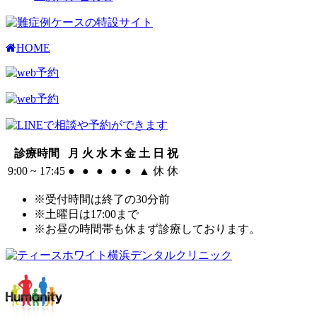
HOME
診療時間
月
火
水
木
金
土
日
祝
9:00 ~ 17:45
●
●
●
●
●
▲
休
休
※受付時間は終了の30分前
※土曜日は17:00まで
※お昼の時間帯も休まず診療しております。