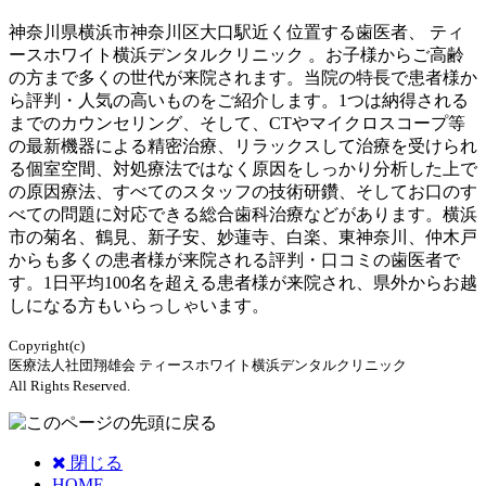
神奈川県横浜市神奈川区大口駅近く位置する歯医者、 ティ
ースホワイト横浜デンタルクリニック 。お子様からご高齢
の方まで多くの世代が来院されます。当院の特長で患者様か
ら評判・人気の高いものをご紹介します。1つは納得される
までのカウンセリング、そして、CTやマイクロスコープ等
の最新機器による精密治療、リラックスして治療を受けられ
る個室空間、対処療法ではなく原因をしっかり分析した上で
の原因療法、すべてのスタッフの技術研鑽、そしてお口のす
べての問題に対応できる総合歯科治療などがあります。横浜
市の菊名、鶴見、新子安、妙蓮寺、白楽、東神奈川、仲木戸
からも多くの患者様が来院される評判・口コミの歯医者で
す。1日平均100名を超える患者様が来院され、県外からお越
しになる方もいらっしゃいます。
Copyright(c)
医療法人社団翔雄会 ティースホワイト横浜デンタルクリニック
All Rights Reserved.
閉じる
HOME