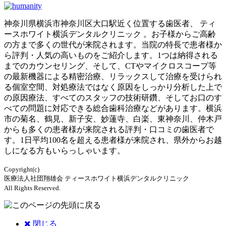
神奈川県横浜市神奈川区大口駅近く位置する歯医者、 ティ
ースホワイト横浜デンタルクリニック 。お子様からご高齢
の方まで多くの世代が来院されます。当院の特長で患者様か
ら評判・人気の高いものをご紹介します。1つは納得される
までのカウンセリング、そして、CTやマイクロスコープ等
の最新機器による精密治療、リラックスして治療を受けられ
る個室空間、対処療法ではなく原因をしっかり分析した上で
の原因療法、すべてのスタッフの技術研鑽、そしてお口のす
べての問題に対応できる総合歯科治療などがあります。横浜
市の菊名、鶴見、新子安、妙蓮寺、白楽、東神奈川、仲木戸
からも多くの患者様が来院される評判・口コミの歯医者で
す。1日平均100名を超える患者様が来院され、県外からお越
しになる方もいらっしゃいます。
Copyright(c)
医療法人社団翔雄会 ティースホワイト横浜デンタルクリニック
All Rights Reserved.
閉じる