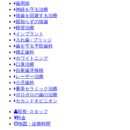
歯周病
神経を守る治療
抜歯を回避する治療
親知らずの抜歯
根管治療
インプラント
入れ歯 / ブリッジ
歯を守る予防歯科
矯正歯科
ホワイトニング
口臭治療
自家歯牙移植
レーザー治療
小児歯科
審美セラミック治療
ボロボロの歯の治療
セカンドオピニオン
院長･スタッフ
料金
地図・診療時間