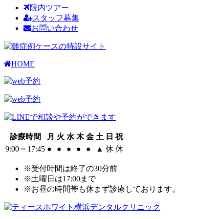
院内ツアー
スタッフ募集
お問い合わせ
HOME
診療時間
月
火
水
木
金
土
日
祝
9:00 ~ 17:45
●
●
●
●
●
▲
休
休
※受付時間は終了の30分前
※土曜日は17:00まで
※お昼の時間帯も休まず診療しております。