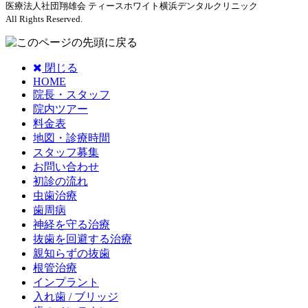
医療法人社団翔雄会 ティースホワイト横浜デンタルクリニック
All Rights Reserved.
閉じる
HOME
院長・スタッフ
院内ツアー
料金表
地図・診療時間
スタッフ募集
お問い合わせ
初診の流れ
虫歯治療
歯周病
神経を守る治療
抜歯を回避する治療
親知らずの抜歯
根管治療
インプラント
入れ歯 / ブリッジ