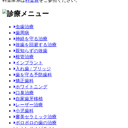
料金体系は
料金表
をご参照ください。
虫歯治療
歯周病
神経を守る治療
抜歯を回避する治療
親知らずの抜歯
根管治療
インプラント
入れ歯 / ブリッジ
歯を守る予防歯科
矯正歯科
ホワイトニング
口臭治療
自家歯牙移植
レーザー治療
小児歯科
審美セラミック治療
ボロボロの歯の治療