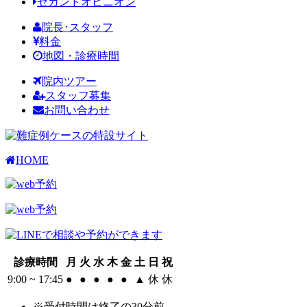
セカンドオピニオン
院長･スタッフ
料金
地図・診療時間
院内ツアー
スタッフ募集
お問い合わせ
HOME
診療時間
月
火
水
木
金
土
日
祝
9:00 ~ 17:45
●
●
●
●
●
▲
休
休
※受付時間は終了の30分前