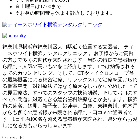
※土曜日は17:00まで
※お昼の時間帯も休まず診療しております。
神奈川県横浜市神奈川区大口駅近く位置する歯医者、 ティ
ースホワイト横浜デンタルクリニック 。お子様からご高齢
の方まで多くの世代が来院されます。当院の特長で患者様か
ら評判・人気の高いものをご紹介します。1つは納得される
までのカウンセリング、そして、CTやマイクロスコープ等
の最新機器による精密治療、リラックスして治療を受けられ
る個室空間、対処療法ではなく原因をしっかり分析した上で
の原因療法、すべてのスタッフの技術研鑽、そしてお口のす
べての問題に対応できる総合歯科治療などがあります。横浜
市の菊名、鶴見、新子安、妙蓮寺、白楽、東神奈川、仲木戸
からも多くの患者様が来院される評判・口コミの歯医者で
す。1日平均100名を超える患者様が来院され、県外からお越
しになる方もいらっしゃいます。
Copyright(c)