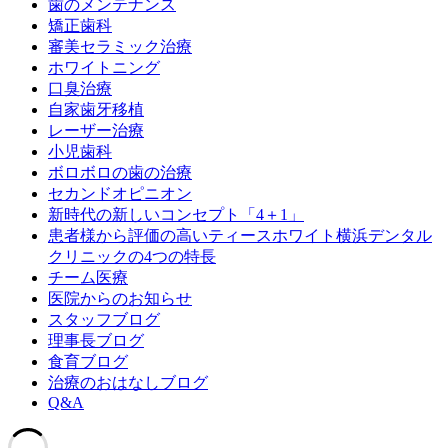
歯のメンテナンス
矯正歯科
審美セラミック治療
ホワイトニング
口臭治療
自家歯牙移植
レーザー治療
小児歯科
ボロボロの歯の治療
セカンドオピニオン
新時代の新しいコンセプト「4＋1」
患者様から評価の高いティースホワイト横浜デンタル
クリニックの4つの特長
チーム医療
医院からのお知らせ
スタッフブログ
理事長ブログ
食育ブログ
治療のおはなしブログ
Q&A