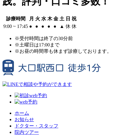
践。評判・口コミ多数！
診療時間
月
火
水
木
金
土
日
祝
9:00 ~ 17:45
●
●
●
●
●
▲
休
休
※受付時間は終了の30分前
※土曜日は17:00まで
※お昼の時間帯も休まず診療しております。
ホーム
お知らせ
ドクター・スタッフ
院内ツアー